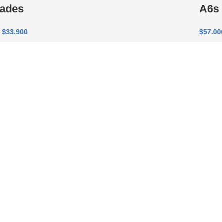
dades
A6s
$
33.900
$
57.00
ld out
Agregar
ás
Caja
 variada de cartuchos para Dr Pen
x5
M5/M7
$
52.00
$
33.900