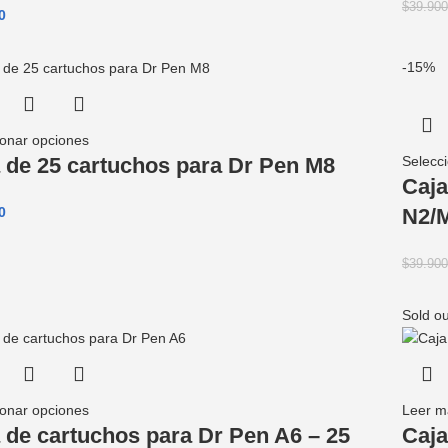
$
39.900
0
-15%
ionar opciones
Selecc
 de 25 cartuchos para Dr Pen M8
Caja
N2/
0
$
39.900
Sold ou
ionar opciones
Leer m
 de cartuchos para Dr Pen A6 – 25
Caja