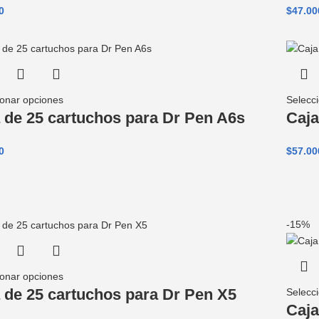
0
$
47.00
ionar opciones
Selecc
 de 25 cartuchos para Dr Pen A6s
Caja
0
$
57.00
-15%
ionar opciones
 de 25 cartuchos para Dr Pen X5
Selecc
Caja