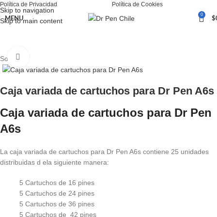
Política de Privacidad
Política de Cookies
Skip to navigation
0
MENU
$
Skip to main content
Inicio
Ultima A6SW
Click to enlarge
Sold out
Caja variada de cartuchos para Dr Pen A6s
Caja variada de cartuchos para Dr Pen
A6s
La caja variada de cartuchos para Dr Pen A6s contiene 25 unidades
distribuidas d ela siguiente manera:
5 Cartuchos de 16 pines
5 Cartuchos de 24 pines
5 Cartuchos de 36 pines
5 Cartuchos de 42 pines