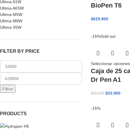
Ultima A1W
BioPen T6
Ultima A6SW
Ultima M5W
$
629.900
Ultima M8W
Ultima X5W
-15%
Sold out
FILTER BY PRICE
Seleccionar opciones
Caja de 25 c
Dr Pen A1
Filtrar
$
33.900
$
39.900
-15%
PRODUCTS