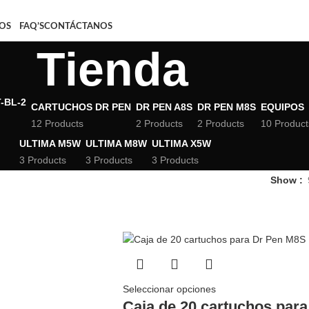
OS
FAQ’S
CONTÁCTANOS
Tienda
CARTUCHOS DR PEN
DR PEN A8S
DR PEN M8S
EQUIPOS
12 Products
2 Products
2 Products
10 Product
ULTIMA M5W
ULTIMA M8W
ULTIMA X5W
3 Products
3 Products
3 Products
Show
Seleccionar opciones
Caja de 20 cartuchos para