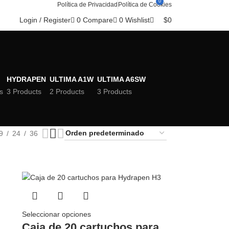
0
Política de Privacidad
Política de Cookies
0
Compare
0
Wishlist
$
0
Login / Register
HYDRAPEN
ULTIMA A1W
ULTIMA A6SW
s
3 Products
2 Products
3 Products
9
24
36
Seleccionar opciones
Caja de 20 cartuchos para