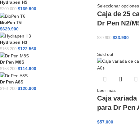
Hydrapen H5
Seleccionar opciones
$
169.900
$
209.000
Caja de 25 c
Dr Pen N2/M
BioPen T6
$
629.900
$
33.900
$
39.900
Hydrapen H3
$
122.560
$
153.200
Sold out
Dr Pen M8S
$
114.900
$
153.200
Dr Pen A8S
$
120.900
$
161.200
Leer más
Caja variada
para Dr Pen 
$
57.000